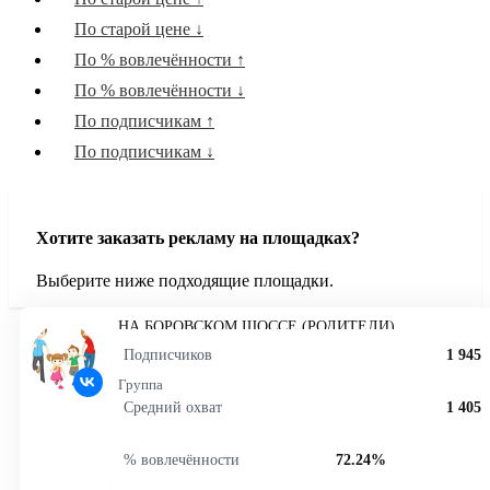
Криптовалюты
По старой цене ↓
Интернет технологии
По % вовлечённости ↑
Юриспруденция
По % вовлечённости ↓
Объявления
По подписчикам ↑
Красота и уход
По подписчикам ↓
Мода и стиль
Дети и родители
Региональные
Хотите заказать рекламу на площадках?
Книги, Аудиокниги и Подкасты
Выберите ниже подходящие площадки.
Искусство и дизайн
Знаменитости и образ жизни
НА БОРОВСКОМ ШОССЕ (РОДИТЕЛИ)
Культура и события
Подписчиков
1 945
Любопытные факты
Группа
Экономика и Финансы
Средний охват
1 405
Фитнес
% вовлечённости
72.24%
История