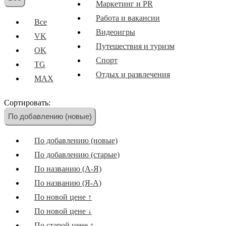
Маркетинг и PR
Работа и вакансии
Все
Видеоигры
VK
Путешествия и туризм
OK
Спорт
TG
Отдых и развлечения
MAX
Образование
Сортировать:
Новости и СМИ
По добавлению (новые)
Наука и технологии
Скидки и акции
По добавлению (новые)
Иностранные языки
По добавлению (старые)
Еда и кулинария
По названию (А-Я)
Мотивация и саморазвитие
По названию (Я-А)
Музыка
По новой цене ↑
Кино
По новой цене ↓
Другое
По старой цене ↑