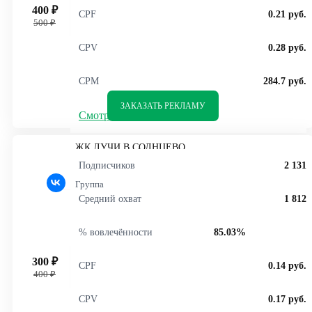
Хобби и деятельность
400 ₽
CPF
0.21 руб.
500 ₽
Строительство и ремонт
Юмор и мемы
CPV
0.28 руб.
Инвестиции
CPM
284.7 руб.
В мире животных
Психология и отношения
ЗАКАЗАТЬ РЕКЛАМУ
Смотреть статистику
Религия и духовность
Трейдинг
ЖК ЛУЧИ В СОЛНЦЕВО
Знакомства
Подписчиков
2 131
Группа
Средний охват
1 812
% вовлечённости
85.03%
300 ₽
CPF
0.14 руб.
400 ₽
CPV
0.17 руб.