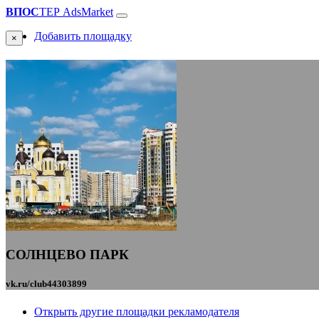
ВПОС
ТЕР
AdsMarket
Добавить площадку
×
СОЛНЦЕВО ПАРК
vk.ru/club44303899
Открыть другие площадки рекламодателя