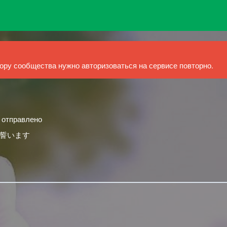
ру сообщества нужно авторизоваться на сервисе повторно.
й отправлено
誓います