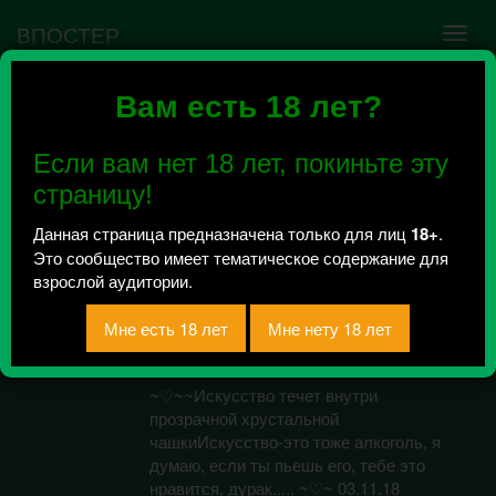
ВПОСТЕР
Вам есть 18 лет?
Ошибка VK API #5
Недействительный access_token! Администратору
Если вам нет 18 лет, покиньте эту
сообщества нужно авторизоваться на сервисе
повторно.
страницу!
Данная страница предназначена только для лиц
18+
.
Это сообщество имеет тематическое содержание для
белaя хуйня〔 １６
взрослой аудитории.
＋〕
Всего 4, за сегодня 0 сообщений
отправлено / Рейтинг 0
~♡~~Искусство течет внутри
прозрачной хрустальной
чашкиИскусство-это тоже алкоголь, я
думаю, если ты пьешь его, тебе это
нравится, дурак..... ~♡~ 03.11.18