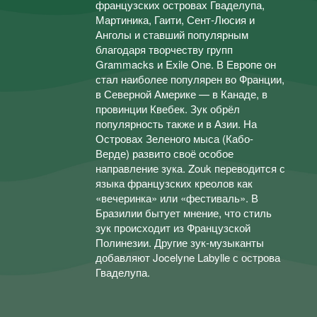
французских островах Гваделупа,
Мартиника, Гаити, Сент-Люсия и
Анголы и ставший популярным
благодаря творчеству групп
Grammacks и Exile One. В Европе он
стал наиболее популярен во Франции,
в Северной Америке — в Канаде, в
провинции Квебек. Зук обрёл
популярность также и в Азии. На
Островах Зеленого мыса (Кабо-
Верде) развито своё особое
направление зука. Zouk переводится с
языка французских креолов как
«вечеринка» или «фестиваль». В
Бразилии бытует мнение, что стиль
зук происходит из Французской
Полинезии. Другие зук-музыканты
добавляют Jocelyne Labylle с острова
Гваделупа.