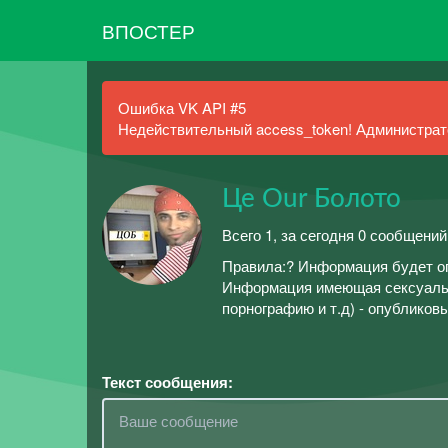
ВПОСТЕР
Ошибка VK API #5
Недействительный access_token! Администрато
Це Our Болото
Всего 1, за сегодня 0 сообщений
Правила:? Информация будет оп
Информация имеющая сексуальны
порнографию и т.д) - опубликов
Текст сообщения: