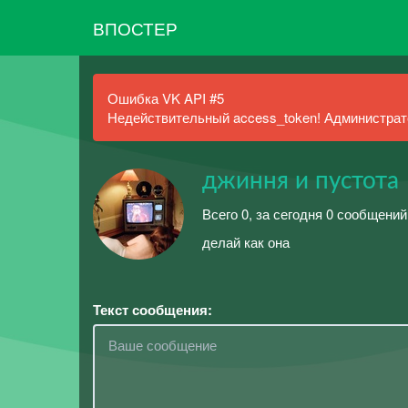
ВПОСТЕР
Ошибка VK API #5
Недействительный access_token! Администрато
джиння и пустота
Всего 0, за сегодня 0 сообщений
делай как она
Текст сообщения: