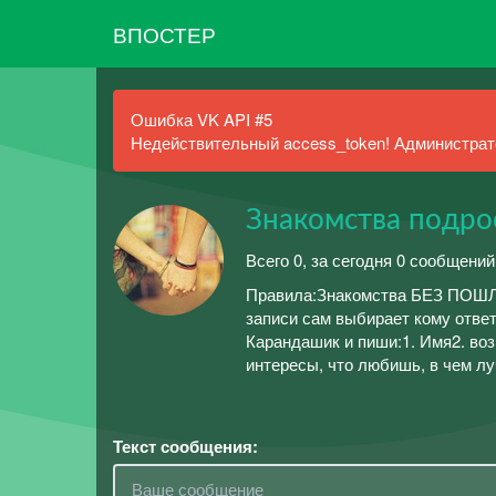
ВПОСТЕР
Ошибка VK API #5
Недействительный access_token! Администрато
Знакомства подр
Всего 0, за сегодня 0 сообщений
Правила:Знакомства БЕЗ ПОШЛО
записи сам выбирает кому ответ
Карандашик и пиши:1. Имя2. возр
интересы, что любишь, в чем л
Текст сообщения: