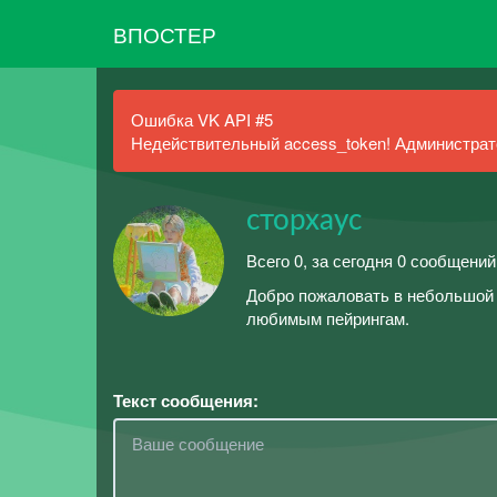
ВПОСТЕР
Ошибка VK API #5
Недействительный access_token! Администрато
сторхаус
Всего 0, за сегодня 0 сообщени
Добро пожаловать в небольшой д
любимым пейрингам.
Текст сообщения: