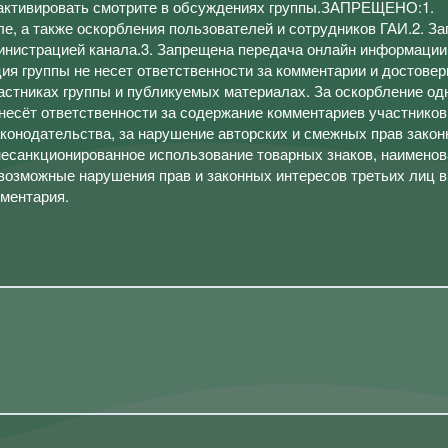
 активировать смотрите в обсуждениях группы.ЗАПРЕЩЕНО:1.
е, а также оскорбления пользователей и сотрудников ГАИ.2. З
инистрацией канала.3. Запрещена передача онлайн информации 
ия группы не несет ответственности за комментарии и достовер
стниках группы и публикуемых материалах. За оскорбление од
 несёт ответственности за содержание комментариев участников
аконодательства, за нарушение авторских и смежных прав зако
несанкционированное использование товарных знаков, наимено
е возможные нарушения прав и законных интересов третьих лиц в
мментария.