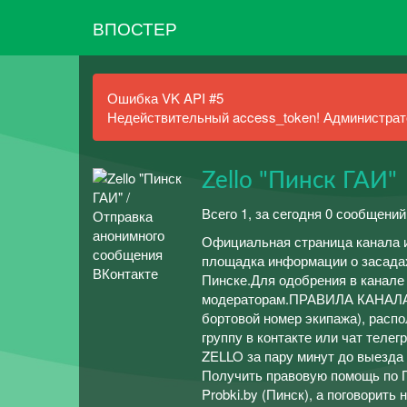
ВПОСТЕР
Ошибка VK API #5
Недействительный access_token! Администрато
Zello "Пинск ГАИ"
Всего 1, за сегодня 0 сообщений
Официальная страница канала ин
площадка информации о засадах
Пинске.Для одобрения в канале
модераторам.ПРАВИЛА КАНАЛА:1
бортовой номер экипажа), расп
группу в контакте или чат теле
ZELLO за пару минут до выезда 
Получить правовую помощь по П
Probki.by (Пинск), а поговорить