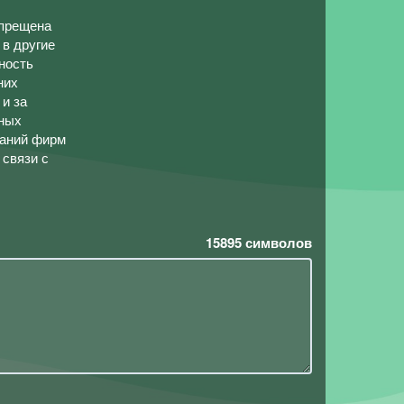
апрещена
в другие
ность
них
 и за
нных
ваний фирм
 связи с
15895
символов