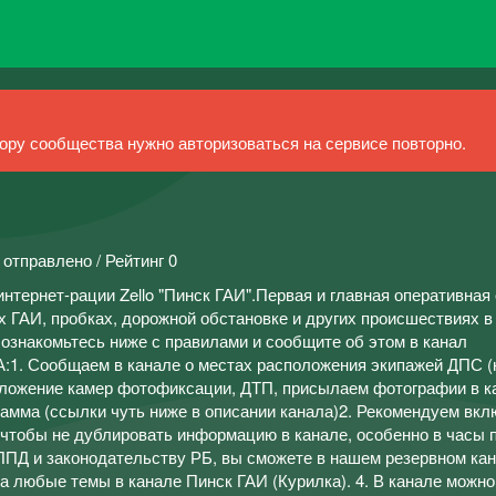
ру сообщества нужно авторизоваться на сервисе повторно.
 отправлено / Рейтинг 0
тернет-рации Zello "Пинск ГАИ".Первая и главная оперативная
 ГАИ, пробках, дорожной обстановке и других происшествиях в
 ознакомьтесь ниже с правилами и сообщите об этом в канал
. Сообщаем в канале о местах расположения экипажей ДПС 
оложение камер фотофиксации, ДТП, присылаем фотографии в ка
грамма (ссылки чуть ниже в описании канала)2. Рекомендуем вкл
чтобы не дублировать информацию в канале, особенно в часы п
ПД и законодательству РБ, вы сможете в нашем резервном ка
 на любые темы в канале Пинск ГАИ (Курилка). 4. В канале можн