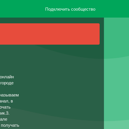
Подключить сообщество
 онлайн
 городе
(называем
нал, в
ючать
ик.3.
нале
о получать