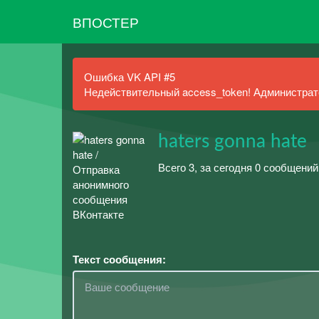
ВПОСТЕР
Ошибка VK API #5
Недействительный access_token! Администрато
haters gonna hate
Всего 3, за сегодня 0 сообщени
Текст сообщения: