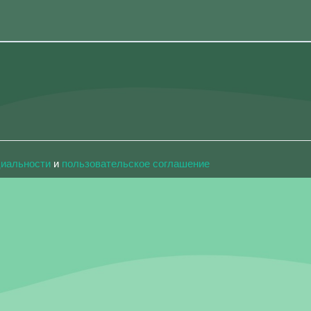
циальности
и
пользовательское соглашение