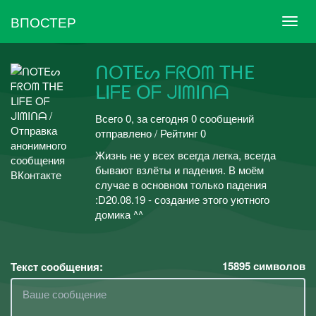
ВПОСТЕР
ᑎOTEᔕ ᖴᖇOᗰ TᕼE
ᒪIᖴE Oᖴ ᒍIᗰIᑎᗩ
Всего 0, за сегодня 0 сообщений
отправлено / Рейтинг 0
Жизнь не у всех всегда легка, всегда
бывают взлёты и падения. В моём
случае в основном только падения
:D20.08.19 - создание этого уютного
домика ^^
15895
символов
Текст сообщения: