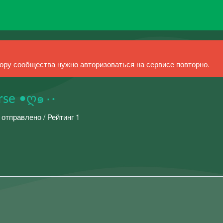
ру сообщества нужно авторизоваться на сервисе повторно.
·٠๑ღ• Life & Universe •ღ๑٠·
 отправлено / Рейтинг 1