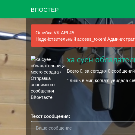
ВПОСТЕР
Ошибка VK API #5
Недействительный access_token! Администрато
ха суен обладател
Всего 0, за сегодня 0 сообщени
" лишь в миг, когда я увидела се
Текст сообщения: