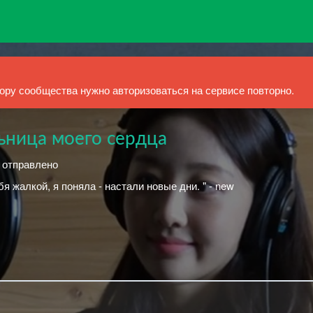
ру сообщества нужно авторизоваться на сервисе повторно.
ьница моего сердца
й отправлено
бя жалкой, я поняла - настали новые дни. " - new