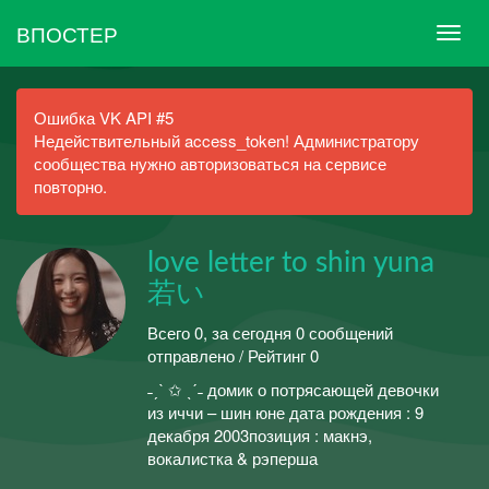
ВПОСТЕР
Ошибка VK API #5
Недействительный access_token! Администратору
сообщества нужно авторизоваться на сервисе
повторно.
love letter to shin yuna
若い
Всего 0, за сегодня 0 сообщений
отправлено / Рейтинг 0
˗ˏˋ ✩ ˎˊ˗ домик о потрясающей девочки
из иччи – шин юне дата рождения : 9
декабря 2003позиция : макнэ,
вокалистка & рэперша