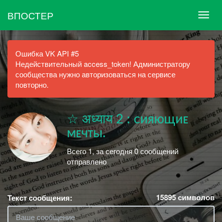
ВПОСТЕР
Ошибка VK API #5
Недействительный access_token! Администратору
сообщества нужно авторизоваться на сервисе
повторно.
☆ अध्याय 2 : ᴄияющиᴇ
ᴍᴇчᴛы.
Всего 1, за сегодня 0 сообщений
отправлено
15895
символов
Текст сообщения: