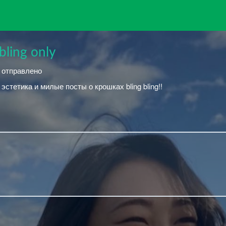
bling only
й отправлено
эстетика и милые посты о крошках bling bling!!