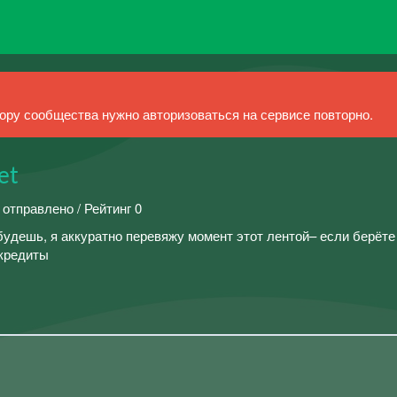
ру сообщества нужно авторизоваться на сервисе повторно.
et
 отправлено / Рейтинг 0
будешь, я аккуратно перевяжу момент этот лентой– если берёте
 кредиты