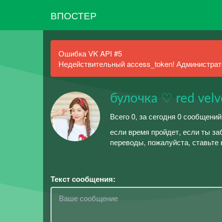
ВПОСТЕР
Ошибка VK API #5
Недействительный access_token! Администрато
булочка ♡ red velv
Всего 0, за сегодня 0 сообщений
если время пройдет, если ты за
переводы, пожалуйста, ставьте
Текст сообщения: