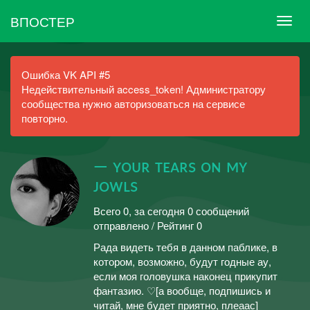
ВПОСТЕР
Ошибка VK API #5
Недействительный access_token! Администратору
сообщества нужно авторизоваться на сервисе
повторно.
— ʏᴏᴜʀ ᴛᴇᴀʀs ᴏɴ ᴍʏ
ᴊᴏᴡʟs
Всего 0, за сегодня 0 сообщений
отправлено / Рейтинг 0
Рада видеть тебя в данном паблике, в
котором, возможно, будут годные ау,
если моя головушка наконец прикупит
фантазию. ♡[а вообще, подпишись и
читай, мне будет приятно, плеаас]