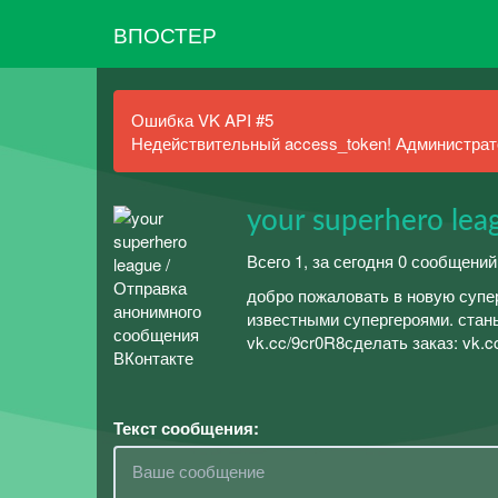
ВПОСТЕР
Ошибка VK API #5
Недействительный access_token! Администрато
your superhero lea
Всего 1, за сегодня 0 сообщений
добро пожаловать в новую супе
известными супергероями. стан
vk.cc/9cr0R8сделать заказ: vk.
Текст сообщения: