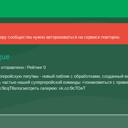
ру сообщества нужно авторизоваться на сервисе повторно.
gue
 отправлено / Рейтинг 0
ргеройскую лигу!мы - новый паблик с обработками, созданный в
ь частью нашей супергеройской команды ⚡ознакомиться с прави
cc/9cqT6sпосмотреть галерею: vk.cc/9cTOeT