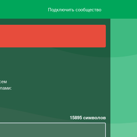
Подключить сообщество
сем
лами:
15895
символов