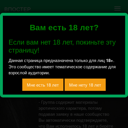
ВПОСТЕР
Вам есть 18 лет?
Ошибка VK API #5
Недействительный access_token! Администратору
Если вам нет 18 лет, покиньте эту
сообщества нужно авторизоваться на сервисе
повторно.
страницу!
Данная страница предназначена только для лиц
18+
.
Это сообщество имеет тематическое содержание для
Твоя фантазия |
взрослой аудитории.
Эротика
Всего 3, за сегодня 0 сообщений
отправлено / Рейтинг 1.5
- Группа содержит материалы
эротического характера, потому
подавая заявку в наше сообщество
Вы автоматически подтверждаете,
что Вам исполнилось 18 лет и берёте