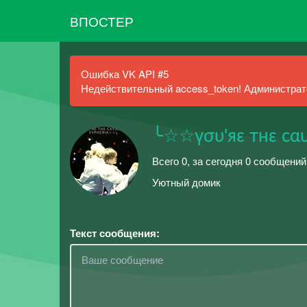
ВПОСТЕР
Ошибка VK API #5
Недействительный access_token! Администрато
╰☆☆үσυ'яε тнε cα
Всего 0, за сегодня 0 сообщений
Уютный домик
Текст сообщения: