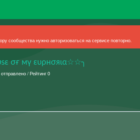
ру сообщества нужно авторизоваться на сервисе повторно.
υsε σғ мү ευρнσяια☆☆╮
 отправлено / Рейтинг 0