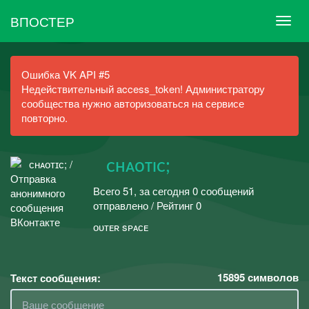
ВПОСТЕР
Ошибка VK API #5
Недействительный access_token! Администратору
сообщества нужно авторизоваться на сервисе
повторно.
⠀ᴄʜᴀоᴛɪᴄ;
Всего 51, за сегодня 0 сообщений
отправлено / Рейтинг 0
ᴏᴜᴛᴇʀ sᴘᴀᴄᴇ
15895
символов
Текст сообщения: