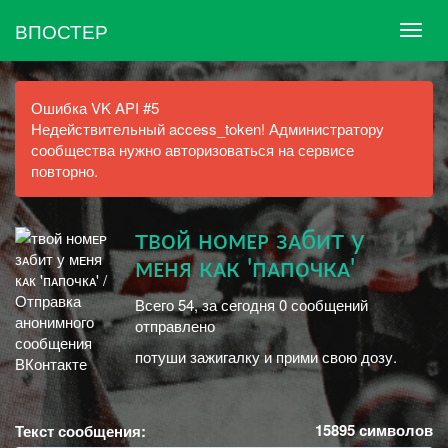
ВПОСТЕР
Ошибка VK API #5
Недействительный access_token! Администратору
сообщества нужно авторизоваться на сервисе
повторно.
твой номᴇᴘ зᴀбит у
мᴇня кᴀк 'пᴀпочкᴀ'
Всего 54, за сегодня 0 сообщений
отправлено
потуши зажигалку и прими свою дозу.
15895
символов
Текст сообщения: