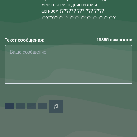
меня своей подписочкой и
активом;)?????? ??? ??? ????
?????????, ? ???? ??'?? ?? ???????
15895
символов
Текст сообщения: