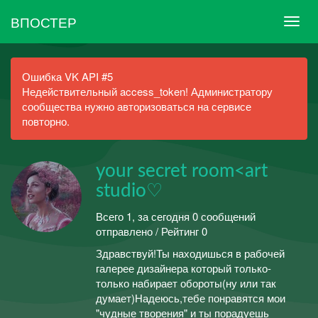
ВПОСТЕР
Ошибка VK API #5
Недействительный access_token! Администратору
сообщества нужно авторизоваться на сервисе
повторно.
your secret room<art
studio♡
Всего 1, за сегодня 0 сообщений
отправлено / Рейтинг 0
Здравствуй!Ты находишься в рабочей
галерее дизайнера который только-
только набирает обороты(ну или так
думает)Надеюсь,тебе понравятся мои
"чудные творения" и ты порадуешь