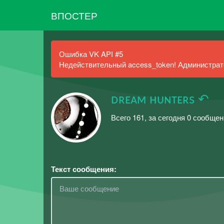
ВПОСТЕР
Ошибка VK API #5
Недействительный access_token! Администрато
ᴅʀᴇᴀᴍ ʜᴜɴᴛᴇʀs ↶
Всего 161, за сегодня 0 сообще
Текст сообщения: