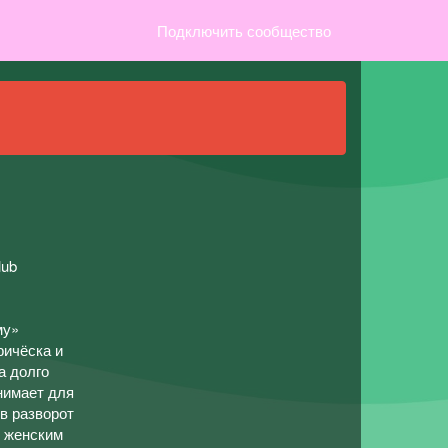
Подключить сообщество
lub
му»
ричёска и
а долго
нимает для
в разворот
и женским