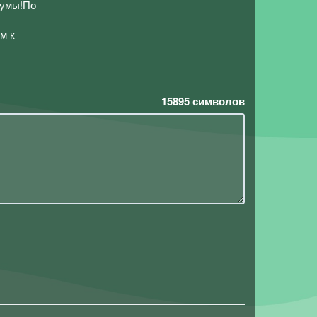
иумы!По
м к
15895
символов