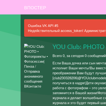
ВПОСТЕР
Ошибка VK API #5
Недействительный access_token! Администрато
YOU Club: PHOTO 
Всего 0, за сегодня 0 сообщений
Если Ваша дочка или сын мечт
исполнит Ваши мечты!Вы вместе 
преображении Вам будут лучшие
[club230328206|@YOUclubmodels
получиться в кадре!Дети окунаю
работа с фотографом – это увле
запомнится в Вашей жизни!Фото
журнала и делает волшебные сн
журнала и это будет первый шаг