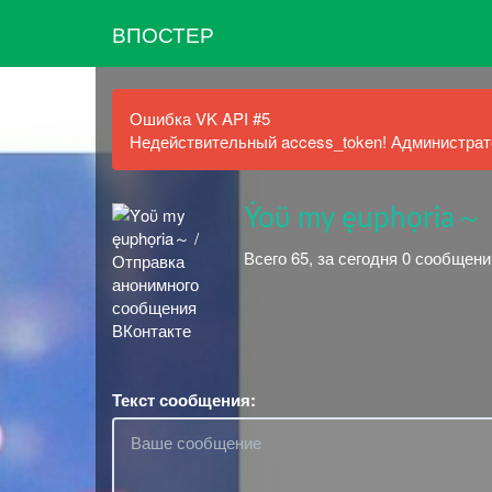
ВПОСТЕР
Ошибка VK API #5
Недействительный access_token! Администрато
Ẏoϋ my ęuphọria～
Всего 65, за сегодня 0 сообщени
Текст сообщения: