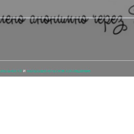
циальности
и
пользовательское соглашение