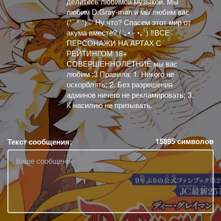
делитесь любимой музыкой. Мы
любим D.Gray-man и мы любим вас
(*¯ ³¯*)♡ Ну что? Спасем этот мир от
акума вместе? (´｡• ᵕ •｡`) ‼️ВСЕ
ПЕРСОНАЖИ НА АРТАХ С
РЕЙТИНГОМ 18+
СОВЕРШЕННОЛЕТНИЕ мы вас
любим :3 Правила: 1. Никого не
оскорблять; 2. Без разрешения
админов ничего не рекламировать; 3.
К насилию не призывать.
15895
символов
Текст сообщения: