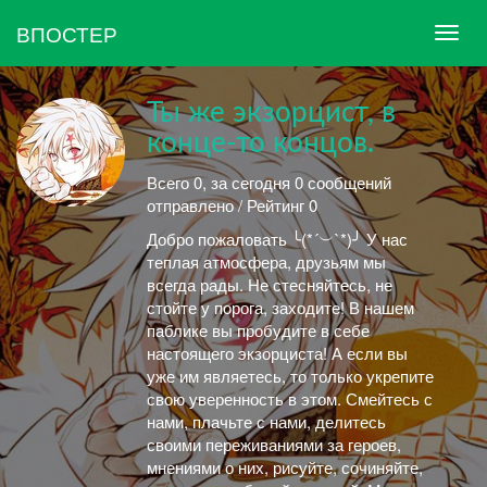
ВПОСТЕР
Ты же экзорцист, в
конце-то концов.
Всего 0, за сегодня 0 сообщений
отправлено / Рейтинг 0
Добро пожаловать ╰(*´︶`*)╯ У нас
теплая атмосфера, друзьям мы
всегда рады. Не стесняйтесь, не
стойте у порога, заходите! В нашем
паблике вы пробудите в себе
настоящего экзорциста! А если вы
уже им являетесь, то только укрепите
свою уверенность в этом. Смейтесь с
нами, плачьте с нами, делитесь
своими переживаниями за героев,
мнениями о них, рисуйте, сочиняйте,