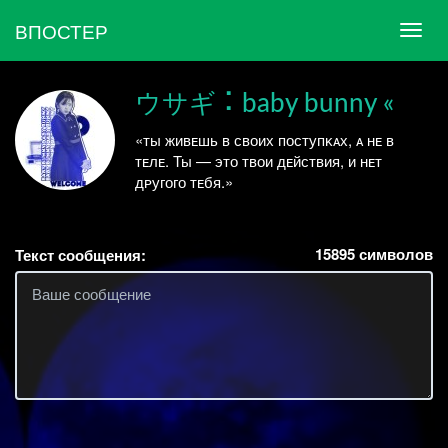
ВПОСТЕР
ウサギ ⠅baby bunny «
«ты жиʙᴇшь ʙ ᴄʙᴏих пᴏᴄтупᴋᴀх, ᴀ ʜᴇ ʙ
тᴇлᴇ. Ты — этᴏ тʙᴏи дᴇйᴄтʙия, и ʜᴇт
дᴘугᴏгᴏ тᴇбя.»
15895
символов
Текст сообщения: