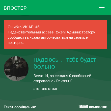
ВПОСТЕР
Ошибка VK API #5
Недействительный access_token! Администратору
сообщества нужно авторизоваться на сервисе
повторно.
ʜᴀдᴇюᴄь﹐ ᴛᴇбᴇ будᴇᴛ
бᴏльʜᴏ
Всего 14, за сегодня 0 сообщений
отправлено / Рейтинг 0
это того стоит ;;
15895
символов
Текст сообщения: