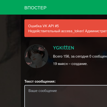
ВПОСТЕР
Ошибка VK API #5
Недействительный access_token! Администрато
ʏɢᴋɪttᴇɴ
Всего 156, за сегодня 0 сообщен
19 ᴍᴀʀᴄʜ – создание.
Текст сообщения: