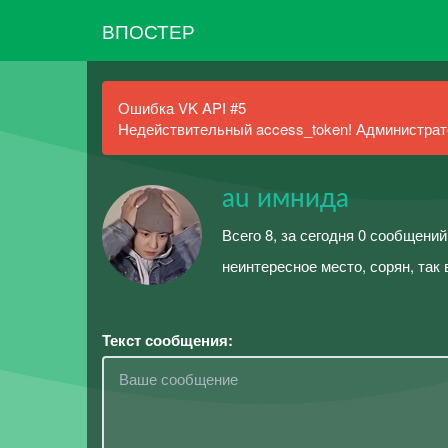
ВПОСТЕР
Ошибка VK API #5
Недействительный access_token! Администрато
au имнида
Всего 8, за сегодня 0 сообщений
неинтересное место, сорян, та
Текст сообщения: