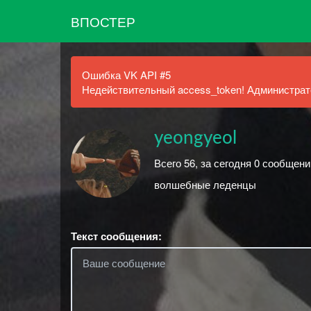
ВПОСТЕР
Ошибка VK API #5
Недействительный access_token! Администрато
yeongyeol
Всего 56, за сегодня 0 сообщени
волшебные леденцы
Текст сообщения: