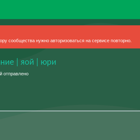
ру сообщества нужно авторизоваться на сервисе повторно.
ние | яой | юри
ий отправлено