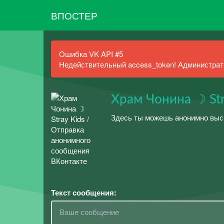
ВПОСТЕР
Ошибка VK API #5
Недействительный access_token! Администрато
Храм Чонина ☽ Str
Здесь ты можешь анонимно выск
Текст сообщения: