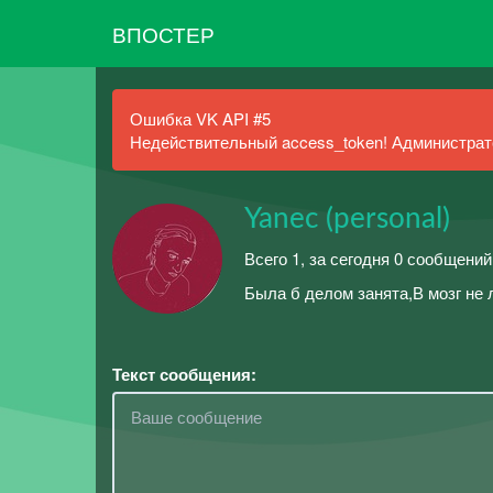
ВПОСТЕР
Ошибка VK API #5
Недействительный access_token! Администрато
Yanec (personal)
Всего 1, за сегодня 0 сообщений
Была б делом занята,В мозг не 
Текст сообщения: