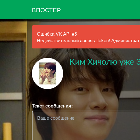
ВПОСТЕР
Ошибка VK API #5
Недействительный access_token! Администрато
Ким Хичолю уже 3
Текст сообщения: