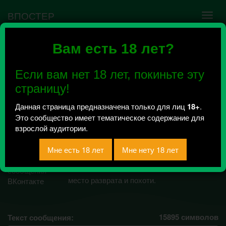
ВПОСТЕР
Вам есть 18 лет?
Ошибка VK API #5
Недействительный access_token! Администратору
Если вам нет 18 лет, покиньте эту
сообщества нужно авторизоваться на сервисе
повторно.
страницу!
Данная страница предназначена только для лиц
18+
.
Это сообщество имеет тематическое содержание для
сексуальные
взрослой аудитории.
извращения
Всего 2, за сегодня 0 сообщений
отправлено / Рейтинг 0
место разврата и похоти.
15895
символов
Текст сообщения: