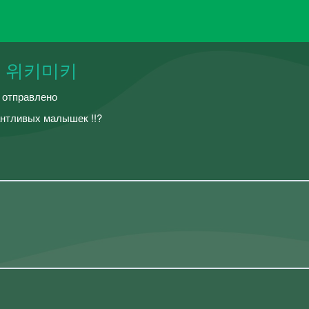
t – 위키미키
й отправлено
антливых малышек !!?