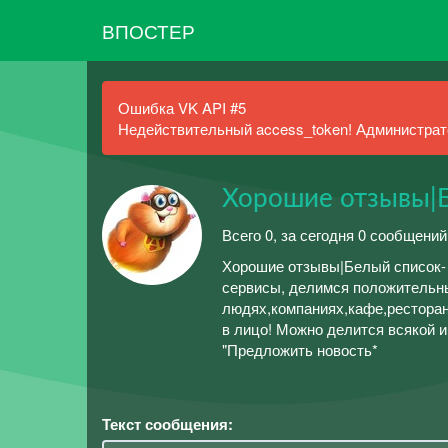
ВПОСТЕР
Ошибка VK API #5
Недействительный access_token! Администрато
Хорошие отзывы|Б
Всего 0, за сегодня 0 сообщений
Хорошие отзывы|Белый список- 
сервисы, делимся положительны
людях,компаниях,кафе,ресторано
в лицо! Можно делится всякой 
"Предложить новость*
Текст сообщения: