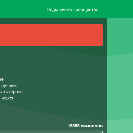
Подключить сообщество
ые
о лучших
нать героев
 через
15895
символов