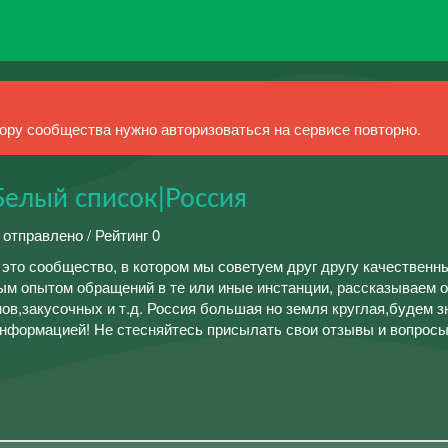
ру сообщества нужно авторизоваться на сервисе повторно.
елый список|Россия
 отправлено / Рейтинг 0
это сообщество, в котором мы советуем друг другу качественн
м опытом обращений в те или иные инстанции, рассказываем 
в,закусочных и т.д. Россия большая но земля круглая,будем з
информацией! Не стесняйтесь присылать свои отзывы и вопросы