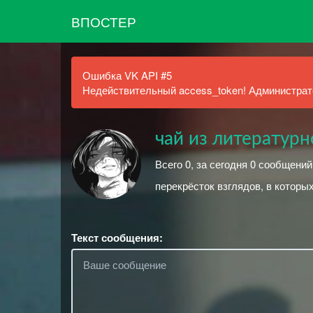
ВПОСТЕР
Ошибка VK API #5
Недействительный access_token! Администрато
чай из литературн
Всего 0, за сегодня 0 сообщени
перекрёсток взглядов, в которы
Текст сообщения: