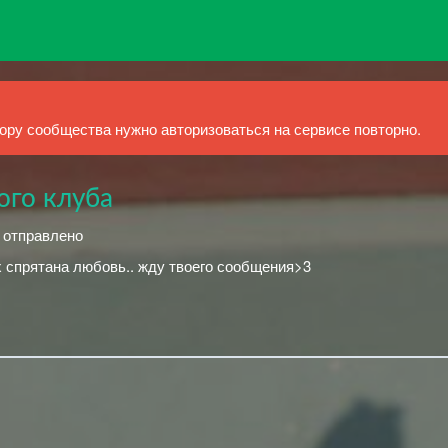
ру сообщества нужно авторизоваться на сервисе повторно.
ого клуба
й отправлено
х спрятана любовь.. жду твоего сообщения>3