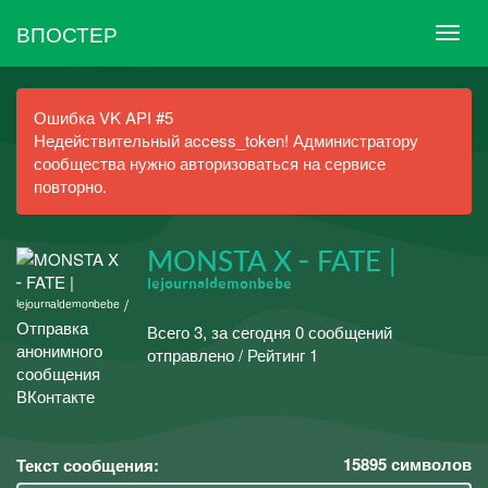
ВПОСТЕР
Ошибка VK API #5
Недействительный access_token! Администратору
сообщества нужно авторизоваться на сервисе
повторно.
MONSTA X ╴FATE |
ˡᵉʲᵒᵘʳⁿᵃˡᵈᵉᵐᵒⁿᵇᵉᵇᵉ
Всего 3, за сегодня 0 сообщений
отправлено / Рейтинг 1
15895
символов
Текст сообщения: