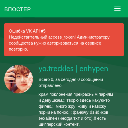
ВПОСТЕР
Ошибка VK API #5
Недействительный access_token! Администратору
сообщества нужно авторизоваться на сервисе
повторно.
yo.freckles | enhypen
Всего 0, за сегодня 0 сообщений
отправлено
храм поклонения прекрасным парням
и девушкам.;; творю здесь какую-то
фигню.;; много жру, живу и навожу
порчи на понос.;; фанючу бэйбиков
энхайпен (иногда тхт и бтс).!! есть
шипперский контент.⠀