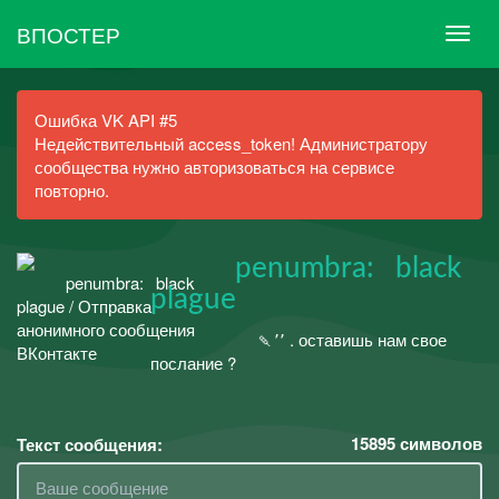
ВПОСТЕР
Ошибка VK API #5
Недействительный access_token! Администратору
сообщества нужно авторизоваться на сервисе
повторно.
⠀⠀⠀⠀penumbra:⠀black
plague
⠀ ⠀ ⠀⠀⠀⠀⠀⠀🍡՚՚ . оставишь нам свое
послание ?
15895
символов
Текст сообщения: