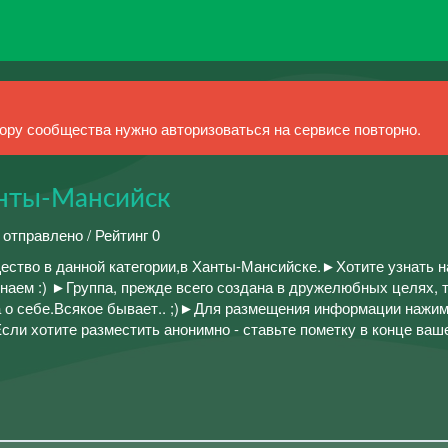
ру сообщества нужно авторизоваться на сервисе повторно.
анты-Мансийск
 отправлено / Рейтинг 0
тво в данной категории,в Ханты-Мансийске.►Хотите узнать н
наем :) ►Группа, прежде всего создана в дружелюбных целях, 
 о себе.Всякое бывает.. ;)►Для размещения информации нажи
сли хотите разместить анонимно - ставьте пометку в конце ваш