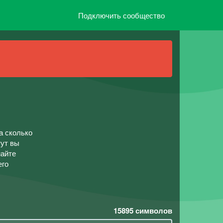
Подключить сообщество
а сколько
тут вы
майте
его
15895
символов