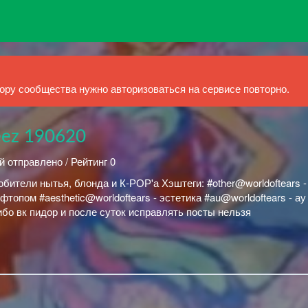
ру сообщества нужно авторизоваться на сервисе повторно.
ateez 190620
й отправлено / Рейтинг 0
бители нытья, блонда и К-РОР'а Хэштеги: #other@worldoftears -
ффтопом #aesthetic@worldoftears - эстетика #au@worldoftears - а
ибо вк пидор и после суток исправлять посты нельзя