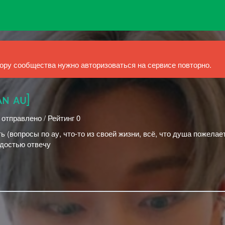
ру сообщества нужно авторизоваться на сервисе повторно.
ᴀɴ ᴀᴜ]
 отправлено / Рейтинг 0
 (вопросы по ау, что-то из своей жизни, всё, что душа пожелает
адостью отвечу