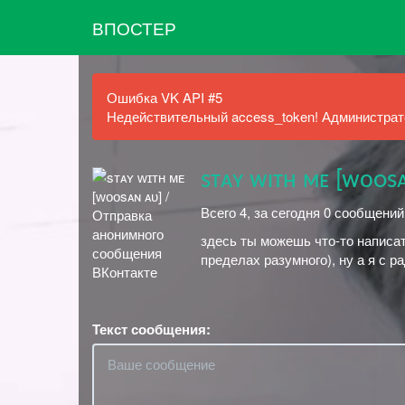
ВПОСТЕР
Ошибка VK API #5
Недействительный access_token! Администрато
sᴛᴀʏ ᴡɪᴛʜ ᴍᴇ [ᴡоᴏs
Всего 4, за сегодня 0 сообщений
здесь ты можешь что-то написать
пределах разумного), ну а я с р
Текст сообщения: