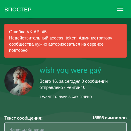
ВПОСТЕР
Ошибка VK API #5
Недействительный access_token! Администратору
сообщества нужно авторизоваться на сервисе
повторно.
wísh yoų wеre gaý
Всего 16, за сегодня 0 сообщений
отправлено / Рейтинг 0
ɪ ᴡᴀɴᴛ ᴛᴏ ʜᴀᴠᴇ ᴀ ɢᴀʏ ꜰʀɪᴇɴᴅ
15895
символов
Текст сообщения: