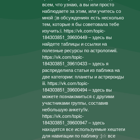
всем, что узнаю, а вы или просто
наблюдаете за этим, или учитесь со
мной :)в обсуждениях есть несколько
тем, которые я бы советовала тебе
изучить:i. https://vk.com/topic-
184303851_39600449 – здесь вы
найдете таблицы и ссылки на
полезные ресурсы по астрологииii.
https://vk.com/topic-
184303851_39610433 – здесь я
распределила статьи из паблика на
две категории: планеты и астрероиды
iii. https://vk.com/topic-
184303851_39600494 – здесь вы
можете познакомиться с другими
участниками группы, составив
небольшую анкету!iv.
https://vk.com/topic-
184303851_39600947 – здесь
находятся все используемые хештеги
для навигации по паблику :)☆ все